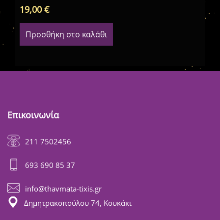
19,00
€
19
Προσθήκη στο καλάθι
Επικοινωνία
211 7502456
693 690 85 37
info@thavmata-tixis.gr
Δημητρακοπούλου 74, Κουκάκι