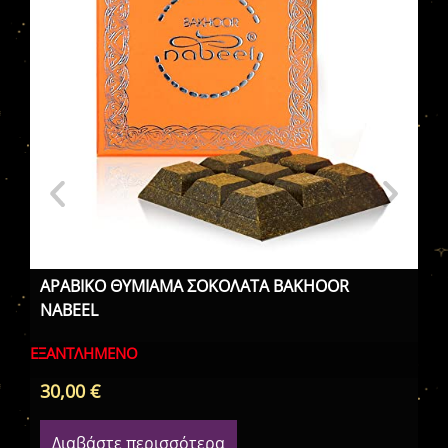
ΔΕ
ΔΙ
ΑΡΑΒΙΚΟ ΘΥΜΙΑΜΑ ΣΟΚΟΛΑΤΑ BAKHOOR
NABEEL
ΕΞΑΝΤΛΗΜΈΝΟ
30,00
€
28
Διαβάστε περισσότερα