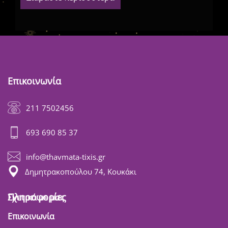
Επικοινωνία
211 7502456
693 690 85 37
info@thavmata-tixis.gr
Δημητρακοπούλου 74, Κουκάκι
Πληροφορίες
Σχετικά με μας
Επικοινωνία