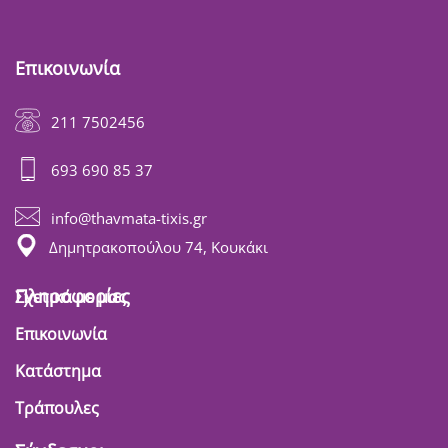
Επικοινωνία
211 7502456
693 690 85 37
info@thavmata-tixis.gr
Δημητρακοπούλου 74, Κουκάκι
Πληροφορίες
Σχετικά με μας
Επικοινωνία
Κατάστημα
Τράπουλες