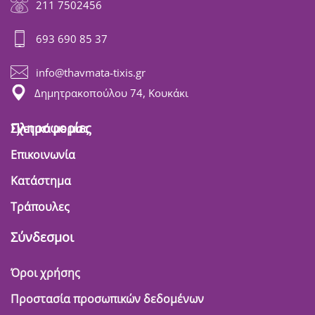
211 7502456
693 690 85 37
info@thavmata-tixis.gr
Δημητρακοπούλου 74, Κουκάκι
Πληροφορίες
Σχετικά με μας
Επικοινωνία
Κατάστημα
Τράπουλες
Σύνδεσμοι
Όροι χρήσης
Προστασία προσωπικών δεδομένων