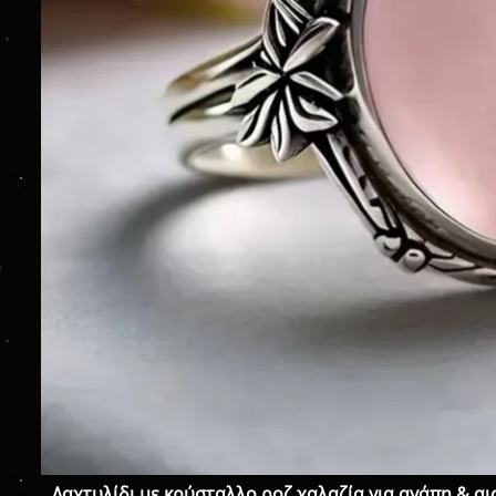
Δαχτυλίδι με κρύσταλλο ροζ χαλαζία για αγάπη & αι