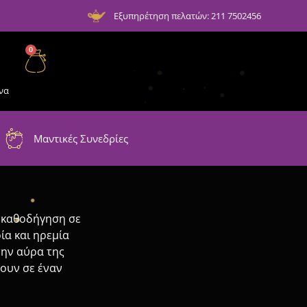
Εξυπηρέτηση πελατών: 211 7502456
0
να
Μαντικές Συνεδρίες
ι καθοδήγηση σε
ία και ηρεμία
την αύρα της
σουν σε έναν