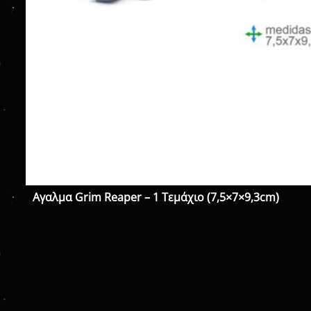
Αγαλμα Grim Reaper – 1 Τεμάχιο (7,5×7×9,3cm)