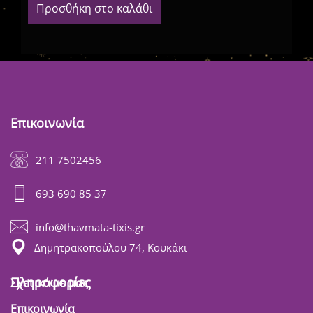
Προσθήκη στο καλάθι
Επικοινωνία
211 7502456
693 690 85 37
info@thavmata-tixis.gr
Δημητρακοπούλου 74, Κουκάκι
Πληροφορίες
Σχετικά με μας
Επικοινωνία