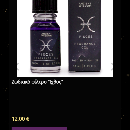
Ζωδιακό φίλτρο “Ιχθυς”
Ζω
Σύ
12,00
€
21