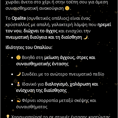
χωράει άνετα στο χέρι ή στην τσέπη σου για άμεση
συναισθηματική ανακούφιση
.
Το
Opalite
(συνθετικός οπάλιος) είναι ένας
κρύσταλλος με απαλή, γαλακτερή λάμψη που
ηρεμεί
τον νου
,
διώχνει το άγχος
και ενισχύει την
πνευματική διαύγεια και τη διαίσθηση
.
Ιδιότητες του Οπαλίου:
Βοηθά στη
μείωση άγχους, στρες και
συναισθηματικής έντασης
Συνδέει με το ανώτερο πνευματικό πεδίο
Ιδανικό για
διαλογισμό, χαλάρωση και
ενίσχυση της διαίσθησης
Φέρνει ισορροπία μεταξύ σκέψης και
συναισθήματος
Χρησιμοποίησέ το σε στιγμές έντασης κρατώντας