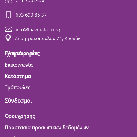
693 690 85 37
info@thavmata-tixis.gr
Δημητρακοπούλου 74, Κουκάκι
Πληροφορίες
Σχετικά με μας
Επικοινωνία
Κατάστημα
Τράπουλες
Σύνδεσμοι
Όροι χρήσης
Προστασία προσωπικών δεδομένων