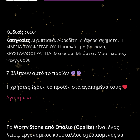
Κωδικός :
6561
Κατηγορίες
Αιγυπτιακά
,
Αφροδίτη
,
Διάφορα σχήματα
,
Η
ΜΑΓΕΙΑ ΤΟΥ ΦΕΓΓΑΡΙΟΥ
,
Ημιπολύτιμα βότσαλα
,
ΚΡΥΣΤΑΛΛΟΘΕΡΑΠΕΙΑ
,
Μέδουσα
,
Μπάστετ
,
Μυστικισμός
,
Φενγκ σούι
7 βλέπουν αυτό το προϊόν
1 χρήστες έχουν το προϊόν στα αγαπημένα τους
Αγαπημένα
Το
Worry Stone από Οπάλιο (Opalite)
είναι ένας
λείος, εργονομικός κρύσταλλος σχεδιασμένος να