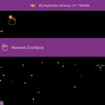
Εξυπηρέτηση πελατών: 211 7502456
0
να
Μαντικές Συνεδρίες
θι