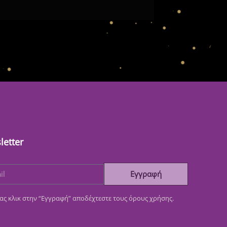
letter
Εγγραφή
ας κλικ στην “Εγγραφή” αποδέχτεστε τους όρους χρήσης.