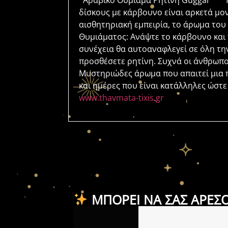
Αραβικό Θυμίαμα Ρητίνη Guggal Το κ
δίσκους με κάρβουνο είναι αρκετά μον
αισθητηριακή εμπειρία, το άρωμα του
Θυμιάματος: Ανάψτε το κάρβουνο και 
συνέχεια θα αυτοαναφλεγεί σε όλη την
προσθέσετε ρητίνη. Συχνά οι άνθρωπ
Μυστηριώδες άρωμα που απαιτεί μια π
και ημέρες που είναι κατάλληλες ώστε 
www.thavmata-tixis.gr
ΜΠΟΡΕΊ ΝΑ ΣΑΣ ΑΡΈΣ