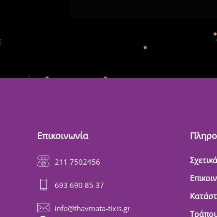
Επικοινωνία
Πληρο
Σχετικά
211 7502456
Επικοι
693 690 85 37
Κατάσ
info@thavmata-tixis.gr
Τράπου