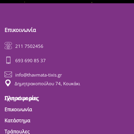
Επικοινωνία
211 7502456
693 690 85 37
info@thavmata-tixis.gr
Δημητρακοπούλου 74, Κουκάκι
Πληροφορίες
Σχετικά με μας
Επικοινωνία
Κατάστημα
Τράπουλες