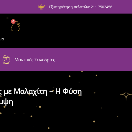
Εξυπηρέτηση πελατών: 211 7502456
0
να
Μαντικές Συνεδρίες
ς με Μαλαχίτη – Η Φύση
άμψη