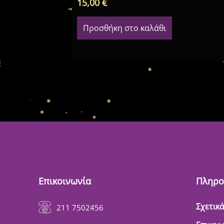
15,00
€
Προσθήκη στο καλάθι
Επικοινωνία
Πληρο
Σχετικά
211 7502456