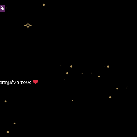
θι
γαπημένα τους