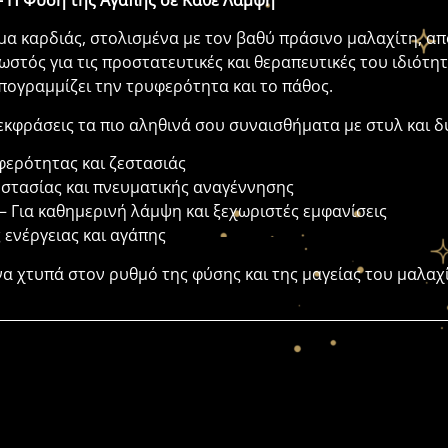
– Η Φύση της Αγάπης σε Κάθε Λάμψη
μα καρδιάς, στολισμένα με τον βαθύ πράσινο μαλαχίτη, α
ωστός για τις προστατευτικές και θεραπευτικές του ιδιότητ
υπογραμμίζει την τρυφερότητα και το πάθος.
α εκφράσεις τα πιο αληθινά σου συναισθήματα με στυλ και 
φερότητας και ζεστασιάς
οστασίας και πνευματικής αναγέννησης
– Για καθημερινή λάμψη και ξεχωριστές εμφανίσεις
 ενέργειας και αγάπης
να χτυπά στον ρυθμό της φύσης και της μαγείας του μαλαχί