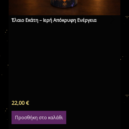
Έλαιο Εκάτη – Ιερή Απόκρυφη Ενέργεια
Μα
Θη
22,00
€
22
Προσθήκη στο καλάθι