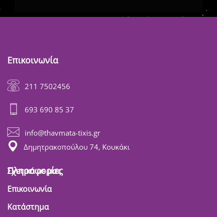
Επικοινωνία
211 7502456
693 690 85 37
info@thavmata-tixis.gr
Δημητρακοπούλου 74, Κουκάκι
Πληροφορίες
Σχετικά με μας
Επικοινωνία
Κατάστημα