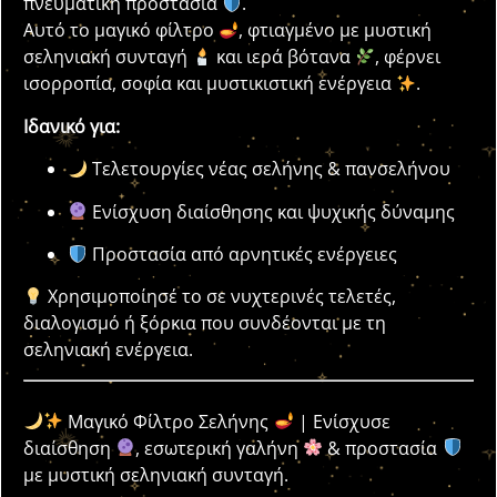
πνευματική προστασία
.
Αυτό το μαγικό φίλτρο
, φτιαγμένο με μυστική
σεληνιακή συνταγή
και ιερά βότανα
, φέρνει
ισορροπία, σοφία και μυστικιστική ενέργεια
.
Ιδανικό για:
Τελετουργίες νέας σελήνης & πανσελήνου
Ενίσχυση διαίσθησης και ψυχικής δύναμης
Προστασία από αρνητικές ενέργειες
Χρησιμοποίησέ το σε νυχτερινές τελετές,
διαλογισμό ή ξόρκια που συνδέονται με τη
σεληνιακή ενέργεια.
Μαγικό Φίλτρο Σελήνης
| Ενίσχυσε
διαίσθηση
, εσωτερική γαλήνη
& προστασία
με μυστική σεληνιακή συνταγή.