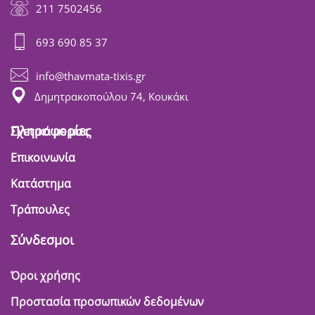
211 7502456
693 690 85 37
info@thavmata-tixis.gr
Δημητρακοπούλου 74, Κουκάκι
Πληροφορίες
Σχετικά με μας
Επικοινωνία
Κατάστημα
Τράπουλες
Σύνδεσμοι
Όροι χρήσης
Προστασία προσωπικών δεδομένων