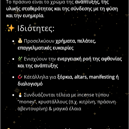
Το πράσινο είναι το χρώμα της
ανάπτυξης, της
υλικής σταθερότητας και της σύνδεσης με τη φύση
και την ευημερία
.
Ιδιότητες:
Προσελκύουν
χρήματα, πελάτες,
επαγγελματικές ευκαιρίες
Ενισχύουν την
ενεργειακή ροή της αφθονίας
και της ανάπτυξης
Κατάλληλα για
ξόρκια, altars, manifesting ή
διαλογισμό
Συνδυάζονται τέλεια με incense τύπου
“money”, κρυστάλλους (π.χ. κιτρίνη, πράσινη
αβεντουρίνη) & μαγικά έλαια