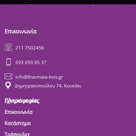
Επικοινωνία
211 7502456
693 690 85 37
info@thavmata-tixis.gr
Δημητρακοπούλου 74, Κουκάκι
Πληροφορίες
Σχετικά με μας
Επικοινωνία
Κατάστημα
Τράπουλες