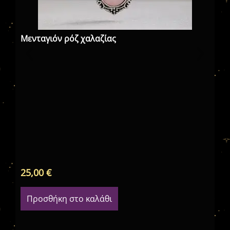
με
Μενταγιόν ρόζ χαλαζίας
25,00
€
27
Προσθήκη στο καλάθι