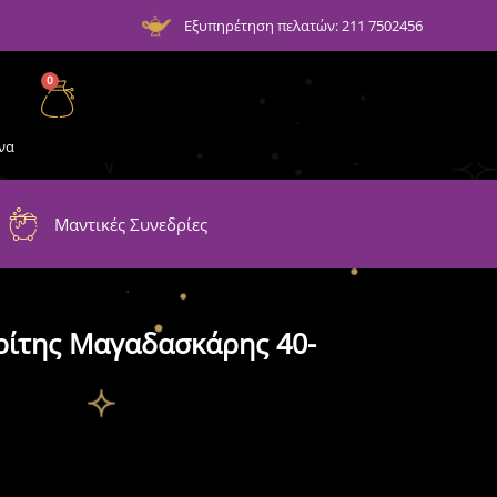
Εξυπηρέτηση πελατών: 211 7502456
0
να
Μαντικές Συνεδρίες
ίτης Μαγαδασκάρης 40-