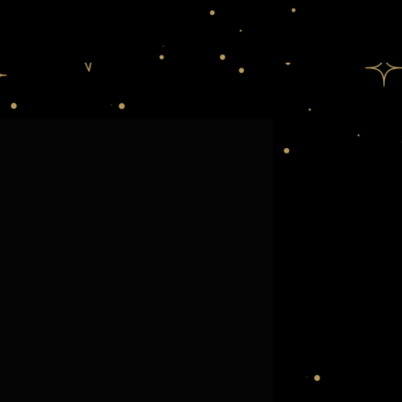
Σπηλιά Ροζ Αχάτ