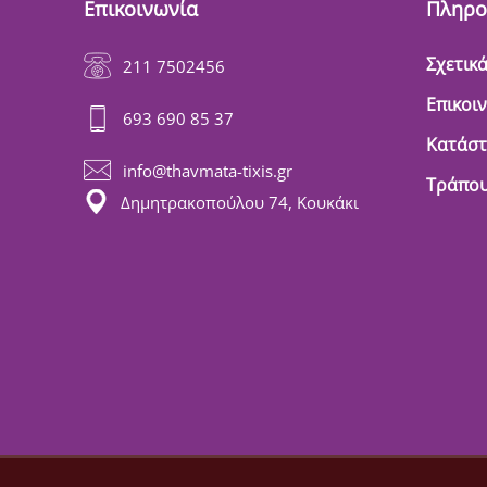
Επικοινωνία
Πληρο
Σχετικά
211 7502456
Επικοι
693 690 85 37
Κατάσ
info@thavmata-tixis.gr
Τράπου
Δημητρακοπούλου 74, Κουκάκι