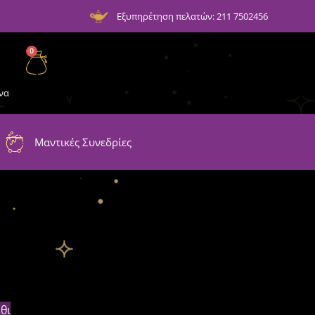
Εξυπηρέτηση πελατών: 211 7502456
0
να
Μαντικές Συνεδρίες
θι