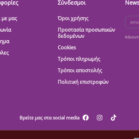
φορίες
Σύνδεσμοι
News
 με μας
Όροι χρήσης
νωνία
Προστασία προσωπικών
δεδομένων
Κάνοντ
τημα
Cookies
λες
Τρόποι πληρωμής
Τρόποι αποστολής
Πολιτική επιστροφών
Βρείτε μας στα social media