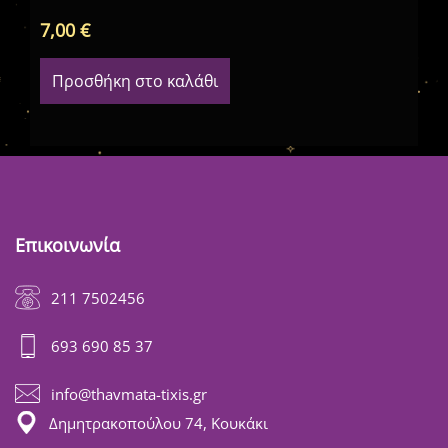
7,00
€
16
Προσθήκη στο καλάθι
Επικοινωνία
211 7502456
693 690 85 37
info@thavmata-tixis.gr
Δημητρακοπούλου 74, Κουκάκι