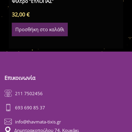
Φίλτρο “ΕΥΛΟΓΙΑΣ”
32,00
€
15
Προσθήκη στο καλάθι
Επικοινωνία
211 7502456
693 690 85 37
info@thavmata-tixis.gr
Δημητρακοπούλου 74, Κουκάκι