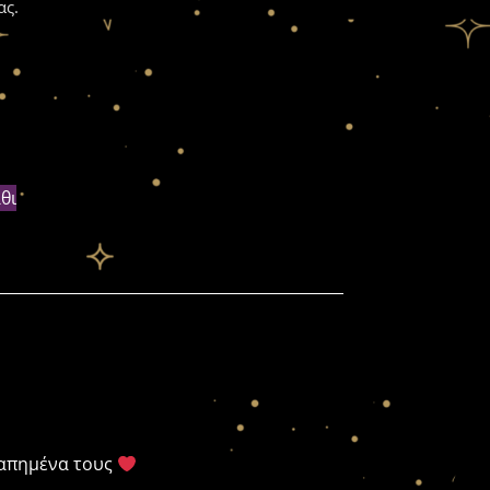
ας.
θι
γαπημένα τους