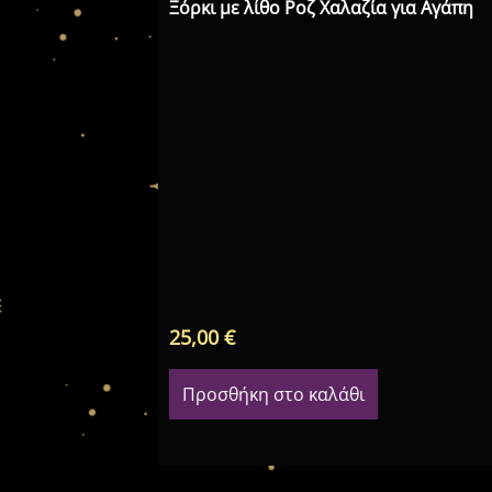
Ξόρκι με λίθο Ροζ Χαλαζία για Αγάπη
25,00
€
Προσθήκη στο καλάθι