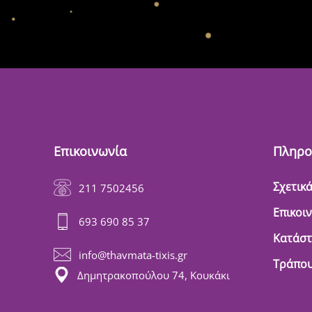
Επικοινωνία
Πληρο
Σχετικά
211 7502456
Επικοι
693 690 85 37
Κατάσ
info@thavmata-tixis.gr
Τράπου
Δημητρακοπούλου 74, Κουκάκι