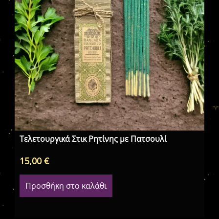
Τελετουργικά Στικ Ρητίνης με Πατσουλί
ΑΡ
15,00
€
5,
Προσθήκη στο καλάθι