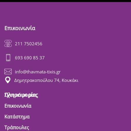
Επικοινωνία
211 7502456
693 690 85 37
info@thavmata-tixis.gr
Δημητρακοπούλου 74, Κουκάκι
Πληροφορίες
Σχετικά με μας
Επικοινωνία
Κατάστημα
Τράπουλες