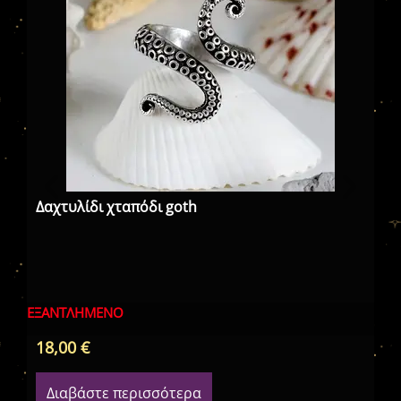
Δα
Δαχτυλίδι χταπόδι goth
ΕΞΑΝΤΛΗΜΈΝΟ
18,00
€
22
Διαβάστε περισσότερα