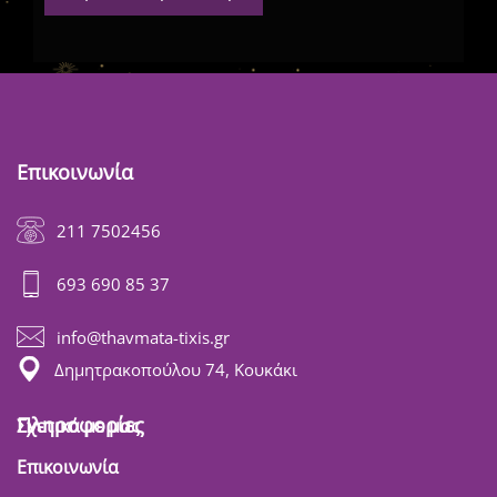
Επικοινωνία
211 7502456
693 690 85 37
info@thavmata-tixis.gr
Δημητρακοπούλου 74, Κουκάκι
Πληροφορίες
Σχετικά με μας
Επικοινωνία