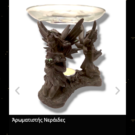
Άρωματιστής Νεράιδες
Στ
| 
Δι