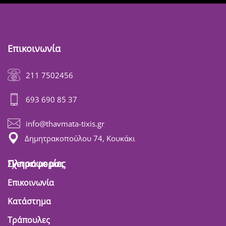
Επικοινωνία
211 7502456
693 690 85 37
info@thavmata-tixis.gr
Δημητρακοπούλου 74, Κουκάκι
Πληροφορίες
Σχετικά με μας
Επικοινωνία
Κατάστημα
Τράπουλες