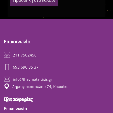
Προσθήκη στο καλάθι
Επικοινωνία
211 7502456
693 690 85 37
info@thavmata-tixis.gr
Δημητρακοπούλου 74, Κουκάκι
Πληροφορίες
Σχετικά με μας
Επικοινωνία