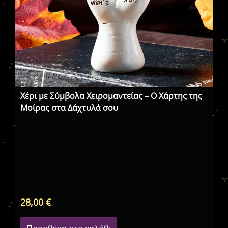
Χέρι με Σύμβολα Χειρομαντείας – Ο Χάρτης της
Μοίρας στα Δάχτυλά σου
Αφ
28,00
€
25