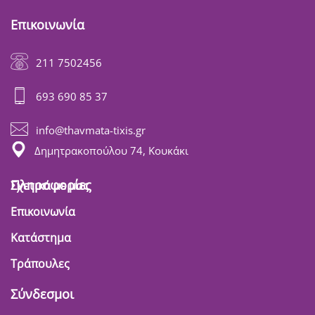
Επικοινωνία
211 7502456
693 690 85 37
info@thavmata-tixis.gr
Δημητρακοπούλου 74, Κουκάκι
Πληροφορίες
Σχετικά με μας
Επικοινωνία
Κατάστημα
Τράπουλες
Σύνδεσμοι