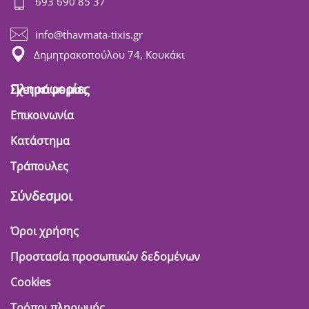
693 690 85 37
info@thavmata-tixis.gr
Δημητρακοπούλου 74, Κουκάκι
Πληροφορίες
Σχετικά με μας
Επικοινωνία
Κατάστημα
Τράπουλες
Σύνδεσμοι
Όροι χρήσης
Προστασία προσωπικών δεδομένων
Cookies
Τρόποι πληρωμής