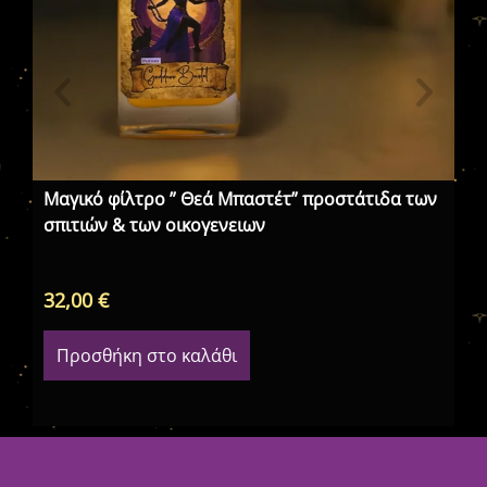
Μαγικό φίλτρο ” Θεά Μπαστέτ” προστάτιδα των
Το
σπιτιών & των οικογενειων
στ
πέ
32,00
€
32
Προσθήκη στο καλάθι