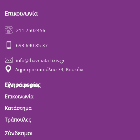
Επικοινωνία
211 7502456
693 690 85 37
info@thavmata-tixis.gr
Δημητρακοπούλου 74, Κουκάκι
Πληροφορίες
Σχετικά με μας
Επικοινωνία
Κατάστημα
Τράπουλες
Σύνδεσμοι