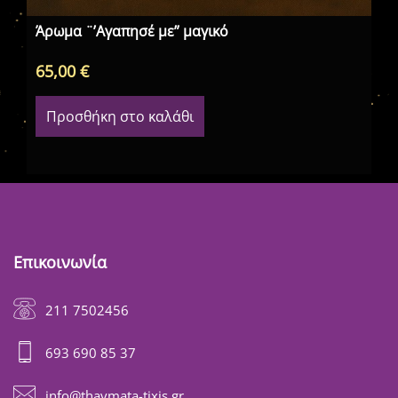
Άρωμα ¨’Αγαπησέ με” μαγικό
65,00
€
68
Προσθήκη στο καλάθι
Επικοινωνία
211 7502456
693 690 85 37
info@thavmata-tixis.gr