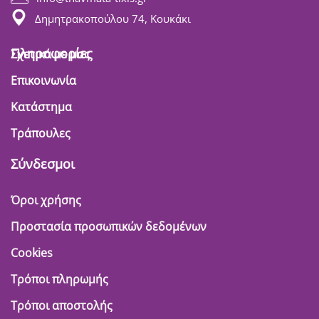
Δημητρακοπούλου 74, Κουκάκι
Πληροφορίες
Σχετικά με μας
Επικοινωνία
Κατάστημα
Τράπουλες
Σύνδεσμοι
Όροι χρήσης
Προστασία προσωπικών δεδομένων
Cookies
Τρόποι πληρωμής
Τρόποι αποστολής