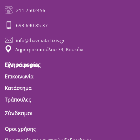
211 7502456
693 690 85 37
info@thavmata-tixis.gr
Δημητρακοπούλου 74, Κουκάκι
Πληροφορίες
Σχετικά με μας
Επικοινωνία
Κατάστημα
Τράπουλες
Σύνδεσμοι
Όροι χρήσης