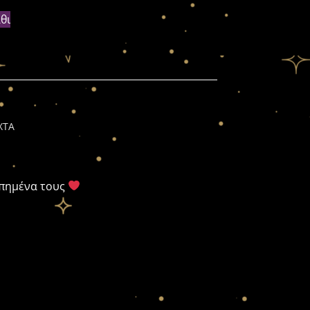
θι
ΧΤΑ
απημένα τους