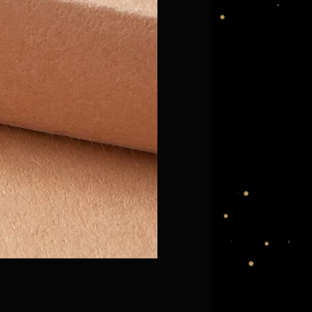
Βραχιόλι ενργεια
10,00
€