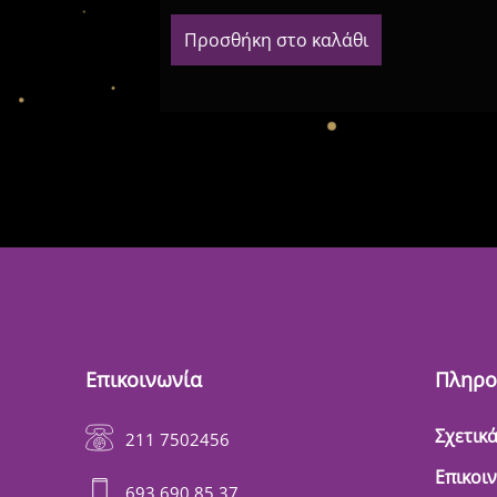
Προσθήκη στο καλάθι
Επικοινωνία
Πληρο
Σχετικά
211 7502456
Επικοι
693 690 85 37