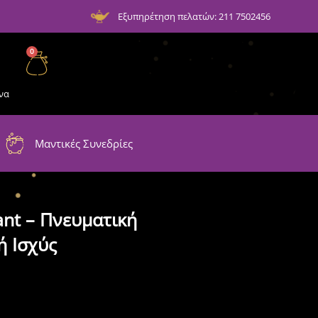
Εξυπηρέτηση πελατών: 211 7502456
0
να
Μαντικές Συνεδρίες
nt – Πνευματική
ή Ισχύς