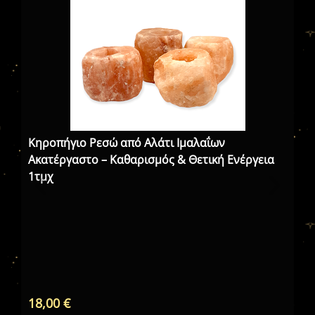
Κηροπήγιο Ρεσώ από Αλάτι Ιμαλαΐων
Ακατέργαστο – Καθαρισμός & Θετική Ενέργεια
1τμχ
ΔΕ
ΔΙ
18,00
€
28