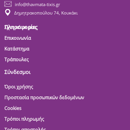
info@thavmata-tixis.gr
Δημητρακοπούλου 74, Κουκάκι
Πληροφορίες
Σχετικά με μας
Επικοινωνία
Κατάστημα
Τράπουλες
Σύνδεσμοι
Όροι χρήσης
Προστασία προσωπικών δεδομένων
Cookies
Τρόποι πληρωμής
Τρόποι αποστολής