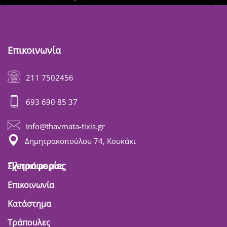
Επικοινωνία
211 7502456
693 690 85 37
info@thavmata-tixis.gr
Δημητρακοπούλου 74, Κουκάκι
Πληροφορίες
Σχετικά με μας
Επικοινωνία
Κατάστημα
Τράπουλες