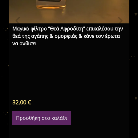
Μαγικό φίλτρο “Θεά Αφροδίτη” επικαλέσου την
Τα
θεά της αγάπης & ομορφιάς & κάνε τον έρωτα
Πε
να ανθίσει
χε
Wi
32,00
€
48
Προσθήκη στο καλάθι