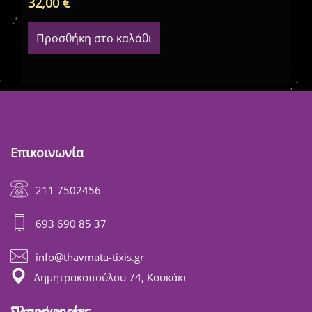
32,00
€
35
Προσθήκη στο καλάθι
Επικοινωνία
211 7502456
693 690 85 37
info@thavmata-tixis.gr
Δημητρακοπούλου 74, Κουκάκι
Πληροφορίες