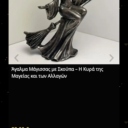
Άγαλμα Μάγισσας με Σκούπα – Η Κυρά της
Μαγείας και των Αλλαγών
Χα