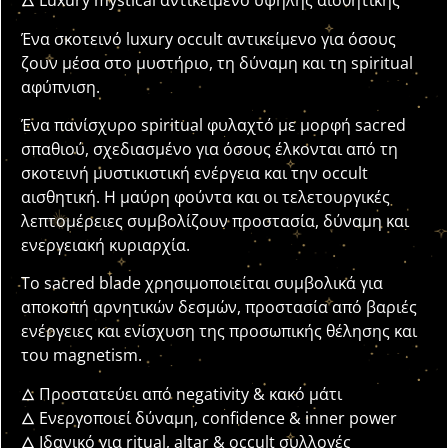
🜂 Luxury mystical αντικείμενο υψηλής αισθητικής
Ένα σκοτεινό luxury occult αντικείμενο για όσους
ζουν μέσα στο μυστήριο, τη δύναμη και τη spiritual
αφύπνιση.
Ένα πανίσχυρο spiritual φυλαχτό με μορφή sacred
σπαθιού, σχεδιασμένο για όσους έλκονται από τη
σκοτεινή μυστικιστική ενέργεια και την occult
αισθητική. Η μαύρη φούντα και οι τελετουργικές
λεπτομέρειες συμβολίζουν προστασία, δύναμη και
ενεργειακή κυριαρχία.
Το sacred blade χρησιμοποιείται συμβολικά για
αποκοπή αρνητικών δεσμών, προστασία από βαριές
ενέργειες και ενίσχυση της προσωπικής θέλησης και
του magnetism.
🜂 Προστατεύει από negativity & κακό μάτι
🜂 Ενεργοποιεί δύναμη, confidence & inner power
🜂 Ιδανικό για ritual, altar & occult συλλογές