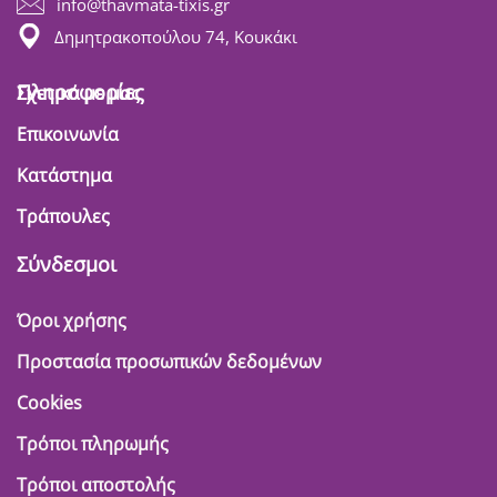
info@thavmata-tixis.gr
Δημητρακοπούλου 74, Κουκάκι
Πληροφορίες
Σχετικά με μας
Επικοινωνία
Κατάστημα
Τράπουλες
Σύνδεσμοι
Όροι χρήσης
Προστασία προσωπικών δεδομένων
Cookies
Τρόποι πληρωμής
Τρόποι αποστολής