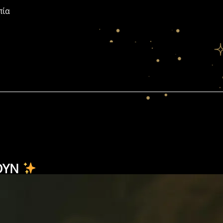
πία
ΟΥΝ