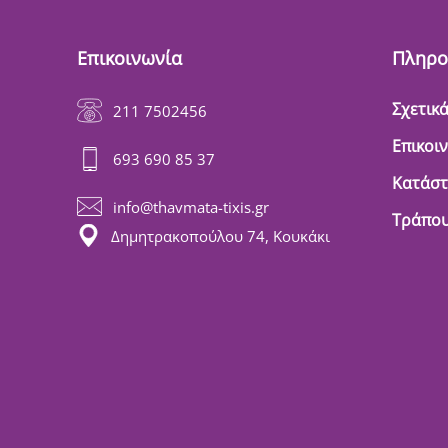
Επικοινωνία
Πληρο
Σχετικά
211 7502456
Επικοι
693 690 85 37
Κατάσ
info@thavmata-tixis.gr
Τράπου
Δημητρακοπούλου 74, Κουκάκι