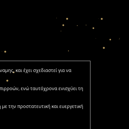
ναμης,
και
έχει
σχεδιαστεί
για
να
πιρροών,
ενώ
ταυτόχρονα
ενισχύει
τη
η
με
την
προστατευτική
και
ευεργετική