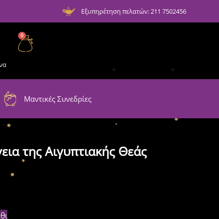
Εξυπηρέτηση πελατών: 211 7502456
0
να
Μαντικές Συνεδρίες
εια της Αιγυπτιακής Θεάς
θι