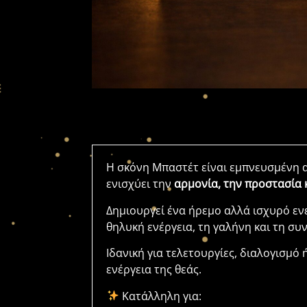
Η
σκόνη
Μπαστέτ
είναι
εμπνευσμένη
ενισχύει
την
αρμονία,
την
προστασία
Δημιουργεί
ένα
ήρεμο
αλλά
ισχυρό
εν
θηλυκή
ενέργεια,
τη
γαλήνη
και
τη
συν
Ιδανική
για
τελετουργίες,
διαλογισμό
ενέργεια
της
θεάς.
Κατάλληλη
για: