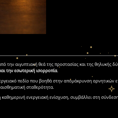
από
την
αιγυπτιακή
θεά
της
προστασίας
και
της
θηλυκής
δύ
και
την
εσωτερική
ισορροπία
.
εργειακό
πεδίο
που
βοηθά
στην
απομάκρυνση
αρνητικών
ε
αισθηματική
σταθερότητα.
ή
καθημερινή
ενεργειακή
ενίσχυση,
συμβάλλει
στη
σύνδεσ