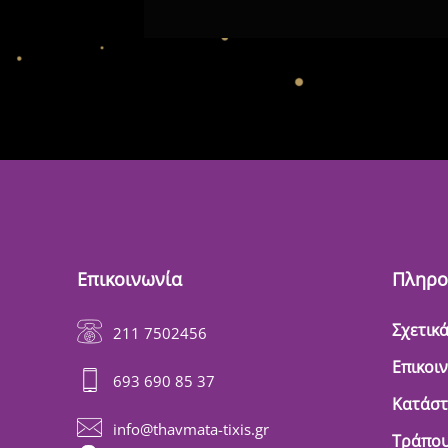
Επικοινωνία
Πληρο
Σχετικά
211 7502456
Επικοι
693 690 85 37
Κατάσ
info@thavmata-tixis.gr
Τράπου