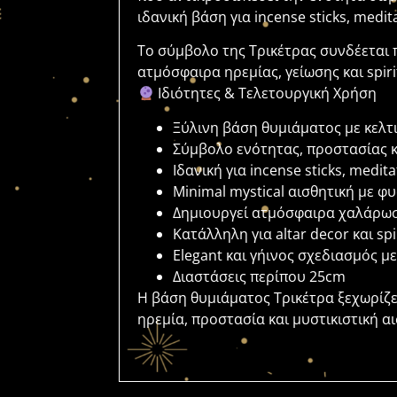
ιδανική βάση για incense sticks, meditat
Το σύμβολο της Τρικέτρας συνδέεται 
ατμόσφαιρα ηρεμίας, γείωσης και spir
Ιδιότητες & Τελετουργική Χρήση
Ξύλινη βάση θυμιάματος με κελτ
Σύμβολο ενότητας, προστασίας κ
Ιδανική για incense sticks, medita
Minimal mystical αισθητική με φ
Δημιουργεί ατμόσφαιρα χαλάρωση
Κατάλληλη για altar decor και sp
Elegant και γήινος σχεδιασμός με
Διαστάσεις περίπου 25cm
Η βάση θυμιάματος Τρικέτρα ξεχωρίζει
ηρεμία, προστασία και μυστικιστική αι