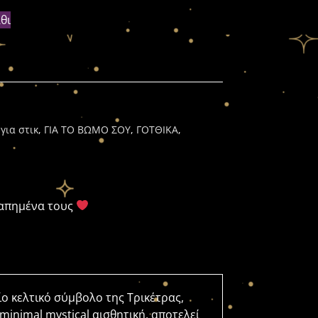
θι
για στικ
,
ΓΙΑ ΤΟ ΒΩΜΟ ΣΟΥ
,
ΓΟΤΘΙΚΑ
,
γαπημένα τους
ίο κελτικό σύμβολο της Τρικέτρας,
inimal mystical αισθητική, αποτελεί