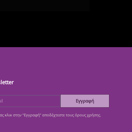
letter
Εγγραφή
ας κλικ στην “Εγγραφή” αποδέχτεστε τους όρους χρήσης.