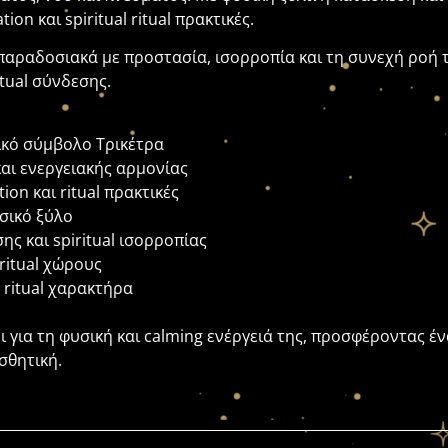
ion και spiritual ritual πρακτικές.
παραδοσιακά με προστασία, ισορροπία και τη συνεχή ροή 
itual σύνδεσης.
ικό σύμβολο Τρικέτρα
αι ενεργειακής αρμονίας
tion και ritual πρακτικές
υσικό ξύλο
ς και spiritual ισορροπίας
iritual χώρους
 ritual χαρακτήρα
 για τη φυσική και calming ενέργειά της, προσφέροντας έν
σθητική.