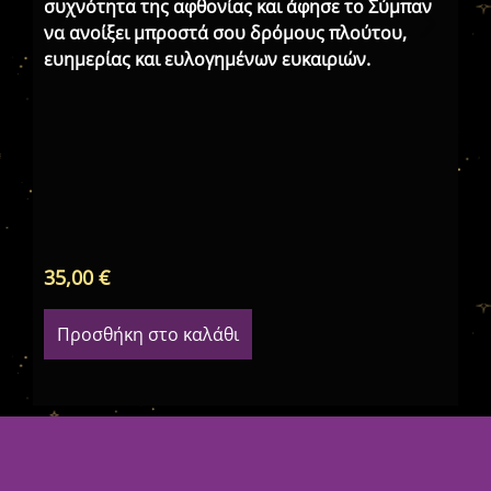
συχνότητα της αφθονίας και άφησε το Σύμπαν
να ανοίξει μπροστά σου δρόμους πλούτου,
ευημερίας και ευλογημένων ευκαιριών.
«Ά
Ξό
35,00
€
75
Προσθήκη στο καλάθι