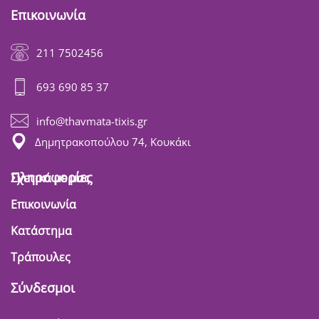
Επικοινωνία
211 7502456
693 690 85 37
info@thavmata-tixis.gr
Δημητρακοπούλου 74, Κουκάκι
Πληροφορίες
Σχετικά με μας
Επικοινωνία
Κατάστημα
Τράπουλες
Σύνδεσμοι