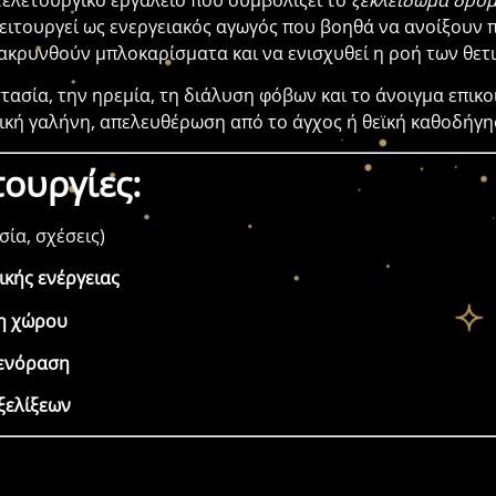
τελετουργικό εργαλείο που συμβολίζει το
ξεκλείδωμα δρόμ
λειτουργεί ως ενεργειακός αγωγός που βοηθά να ανοίξουν 
μακρυνθούν μπλοκαρίσματα και να ενισχυθεί η ροή των θετ
τασία, την ηρεμία, τη διάλυση φόβων και το άνοιγμα επικο
ική γαλήνη, απελευθέρωση από το άγχος ή θεϊκή καθοδήγη
τουργίες:
σία, σχέσεις)
κής ενέργειας
ση χώρου
 ενόραση
ξελίξεων