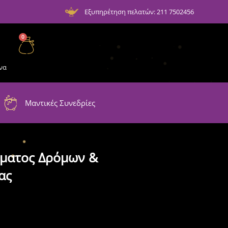
Εξυπηρέτηση πελατών: 211 7502456
0
να
Μαντικές Συνεδρίες
γματος Δρόμων &
ας