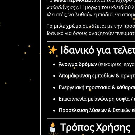
Το
Μπλε Κερί-Κλειδί
είναι ένα ισχυρό 
καθοδήγησης
. Η μορφή του κλειδιού 
κλειστές, να λυθούν εμπόδια, να απο
Το
μπλε χρώμα
συνδέεται με την προσ
Ιδανικό για όσους αναζητούν πνευματ
Ιδανικό για τελε
Άνοιγμα δρόμων
(ευκαιρίες, εργα
Απομάκρυνση εμποδίων & αρνητι
Ενεργειακή προστασία & κάθαρ
Επικοινωνία με ανώτερη σοφία /
Προσέλκυση λύσεων & θετικών ε
Τρόπος Χρήσης