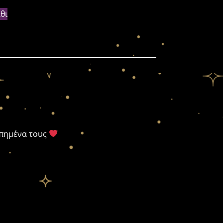
θι
απημένα τους