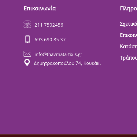
Επικοινωνία
Πληρο
Σχετικά
211 7502456
Επικοι
693 690 85 37
Κατάσ
info@thavmata-tixis.gr
Τράπου
Δημητρακοπούλου 74, Κουκάκι