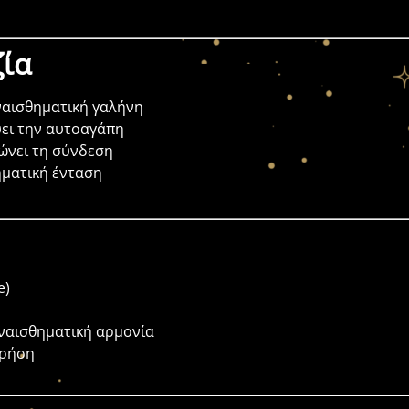
ζία
ναισθηματική γαλήνη
ύει την αυτοαγάπη
μώνει τη σύνδεση
ηματική ένταση
e)
ς
υναισθηματική αρμονία
χρήση