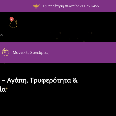
Εξυπηρέτηση πελατών: 211 7502456
0
να
Μαντικές Συνεδρίες
 – Αγάπη, Τρυφερότητα &
ία