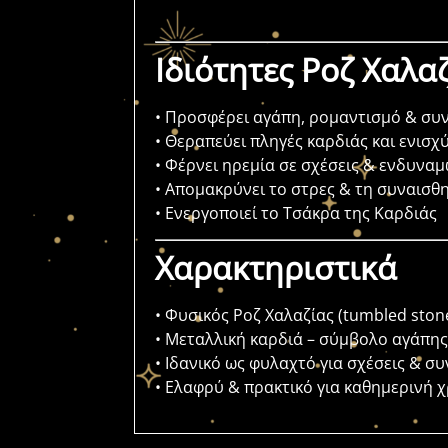
Ιδιότητες Ροζ Χαλα
• Προσφέρει αγάπη, ρομαντισμό & συ
• Θεραπεύει πληγές καρδιάς και ενισχ
• Φέρνει ηρεμία σε σχέσεις & ενδυνα
• Απομακρύνει το στρες & τη συναισθ
• Ενεργοποιεί το Τσάκρα της Καρδιάς
Χαρακτηριστικά
• Φυσικός Ροζ Χαλαζίας (tumbled ston
• Μεταλλική καρδιά – σύμβολο αγάπη
• Ιδανικό ως φυλαχτό για σχέσεις & σ
• Ελαφρύ & πρακτικό για καθημερινή 