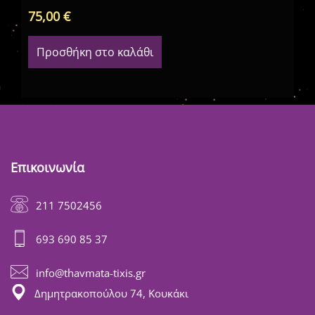
75,00
€
75
Προσθήκη στο καλάθι
Επικοινωνία
211 7502456
693 690 85 37
info@thavmata-tixis.gr
Δημητρακοπούλου 74, Κουκάκι