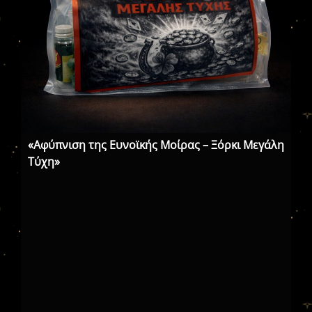
«Αφύπνιση της Ευνοϊκής Μοίρας – Ξόρκι Μεγάλη
«Ε
Τύχη»
Μα