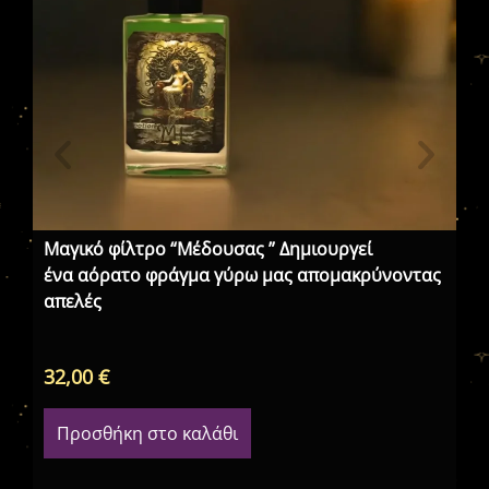
Μαγικό φίλτρο “Μέδουσας ” Δημιουργεί
Το
ένα αόρατο φράγμα γύρω μας απομακρύνοντας
στ
απελές
πέ
32,00
€
32
Προσθήκη στο καλάθι