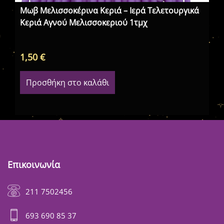
Μωβ Μελισσοκέρινα Κεριά – Ιερά Τελετουργικά
Κό
Κεριά Αγνού Μελισσοκεριού 1τμχ
Τε
1,50
€
1,
Προσθήκη στο καλάθι
Επικοινωνία
211 7502456
693 690 85 37