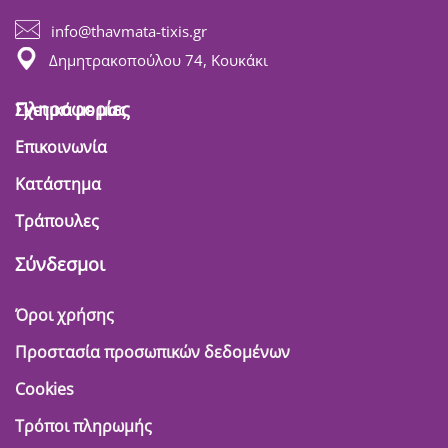
info@thavmata-tixis.gr
Δημητρακοπούλου 74, Κουκάκι
Πληροφορίες
Σχετικά με μας
Επικοινωνία
Κατάστημα
Τράπουλες
Σύνδεσμοι
Όροι χρήσης
Προστασία προσωπικών δεδομένων
Cookies
Τρόποι πληρωμής