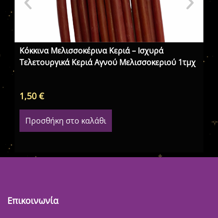
Κόκκινα Μελισσοκέρινα Κεριά – Ισχυρά
Πρ
Τελετουργικά Κεριά Αγνού Μελισσοκεριού 1τμχ
Χρ
1,50
€
12
Προσθήκη στο καλάθι
Επικοινωνία