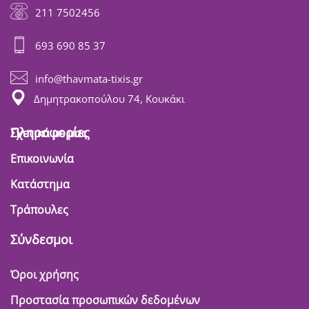
211 7502456
693 690 85 37
info@thavmata-tixis.gr
Δημητρακοπούλου 74, Κουκάκι
Πληροφορίες
Σχετικά με μας
Επικοινωνία
Κατάστημα
Τράπουλες
Σύνδεσμοι
Όροι χρήσης
Προστασία προσωπικών δεδομένων