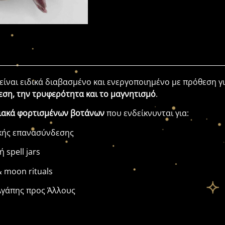
είναι ειδικά διαβασμένο και ενεργοποιημένο με πρόθεση γι
εση, την τρυφερότητα και το μαγνητισμό
.
ιακά φορτισμένων βοτάνων
που ενδείκνυνται για:
κής επανασύνδεσης
 spell jars
 moon rituals
Αγάπης προς Άλλους