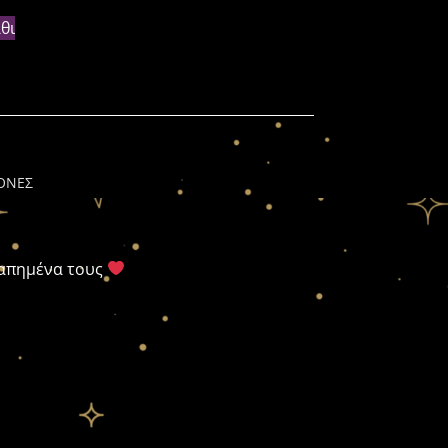
θι
ΚΟΝΕΣ
γαπημένα τους