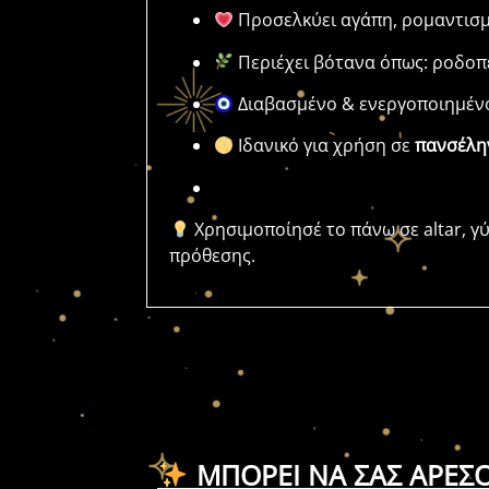
Προσελκύει αγάπη, ρομαντισμ
Περιέχει βότανα όπως: ροδοπέτ
Διαβασμένο & ενεργοποιημένο
Ιδανικό για χρήση σε
πανσέλη
Χρησιμοποίησέ το πάνω σε altar, γύ
πρόθεσης.
ΜΠΟΡΕΊ ΝΑ ΣΑΣ ΑΡΈΣ