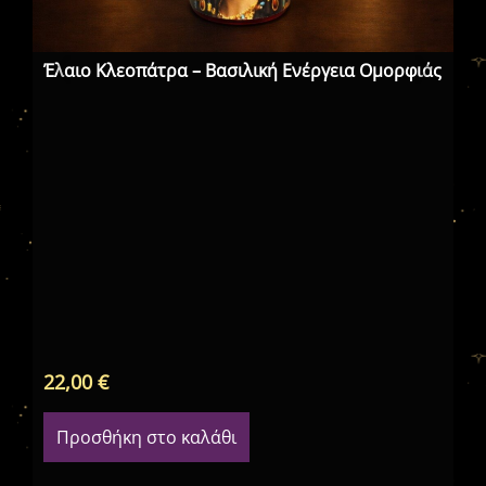
Έλαιο Κλεοπάτρα – Βασιλική Ενέργεια Ομορφιάς
Έλ
22,00
€
22
Προσθήκη στο καλάθι