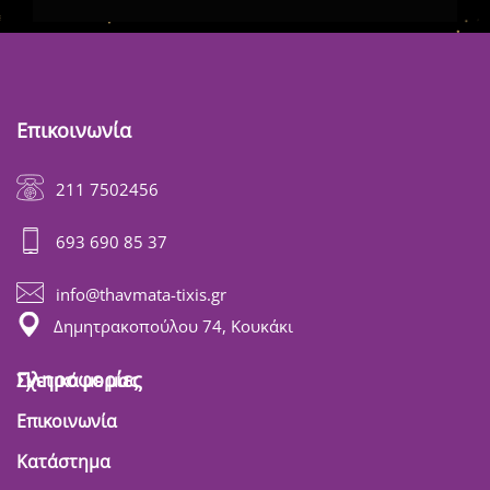
Επικοινωνία
211 7502456
693 690 85 37
info@thavmata-tixis.gr
Δημητρακοπούλου 74, Κουκάκι
Πληροφορίες
Σχετικά με μας
Επικοινωνία
Κατάστημα