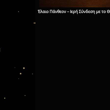
Έλαιο Πάνθεον – Ιερή Σύνδεση με το Θ