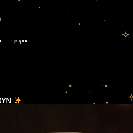
η
 ατμόσφαιρας
ΟΥΝ