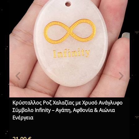
Κρύσταλλος Ροζ Χαλαζίας με Χρυσό Ανάγλυφο
Κα
Σύμβολο Infinity – Αγάπη, Αφθονία & Αιώνια
Μα
Ενέργεια
21,00
€
75