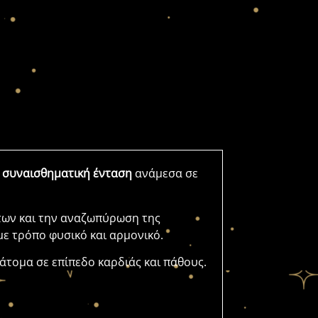
η
συναισθηματική
ένταση
ανάμεσα
σε
των
και
την
αναζωπύρωση
της
με
τρόπο
φυσικό
και
αρμονικό.
άτομα
σε
επίπεδο
καρδιάς
και
πάθους.