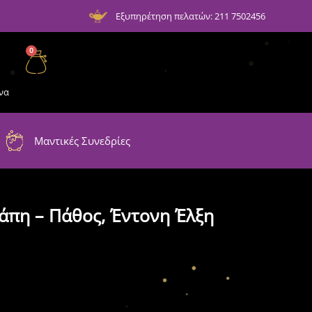
Εξυπηρέτηση πελατών: 211 7502456
0
να
Μαντικές Συνεδρίες
άπη – Πάθος, Έντονη Έλξη