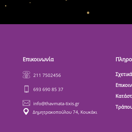
Επικοινωνία
Πληρο
Σχετικά
211 7502456
Επικοι
693 690 85 37
Κατάσ
info@thavmata-tixis.gr
Τράπου
Δημητρακοπούλου 74, Κουκάκι