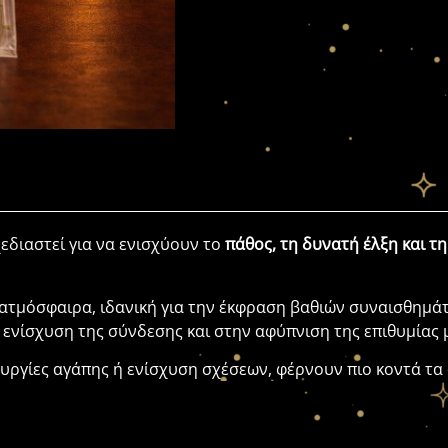
εδιαστεί
για
να
ενισχύουν
το
πάθος,
τη
δυνατή
έλξη
και
τ
ατμόσφαιρα,
ιδανική
για
την
έκφραση
βαθιών
συναισθημά
ν
ενίσχυση
της
σύνδεσης
και
στην
αφύπνιση
της
επιθυμίας
ουργίες
αγάπης
ή
ενίσχυση
σχέσεων,
φέρνουν
πιο
κοντά
τα