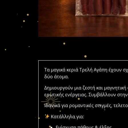
Τα
μαγικά
κεριά
Τρελή
Αγάπη
έχουν
σχ
δύο
άτομα.
Δημιουργούν
μια
ζεστή
και
μαγνητική
ερωτικής
ενέργειας.
Συμβάλλουν
στη
Ιδανικά
για
ρομαντικές
στιγμές,
τελετ
Κατάλληλα
για:
Ενίσχυση
πάθους &
έλξης